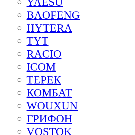
YAESU
BAOFENG
HYTERA
TYT
RACIO
ICOM
ТЕРЕК
КОМБАТ
WOUXUN
ГРИФОН
VOSTOK