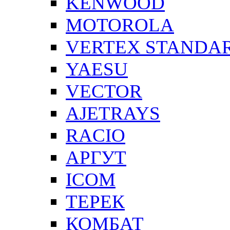
KENWOOD
MOTOROLA
VERTEX STANDA
YAESU
VECTOR
AJETRAYS
RACIO
АРГУТ
ICOM
ТЕРЕК
КОМБАТ