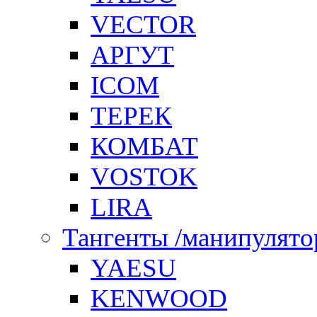
VECTOR
АРГУТ
ICOM
ТЕРЕК
КОМБАТ
VOSTOK
LIRA
Тангенты /манипулят
YAESU
KENWOOD