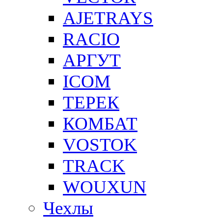
AJETRAYS
RACIO
АРГУТ
ICOM
ТЕРЕК
КОМБАТ
VOSTOK
TRACK
WOUXUN
Чехлы