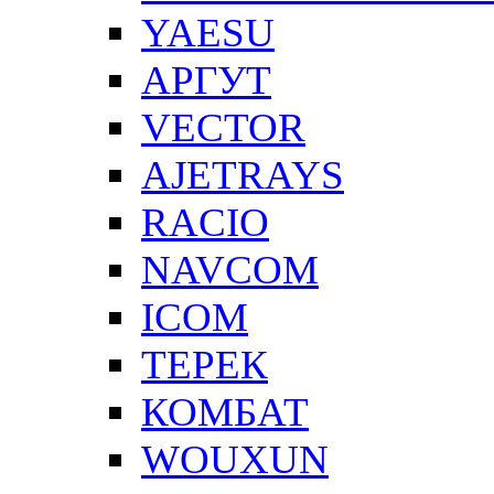
YAESU
АРГУТ
VECTOR
AJETRAYS
RACIO
NAVCOM
ICOM
ТЕРЕК
КОМБАТ
WOUXUN